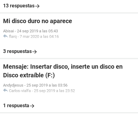
13 respuestas
Mi disco duro no aparece
Abisai
-
24 sep 2019 a las 05:43
flarq
-
7 mar 2020 a las 04:16
3 respuestas
Mensaje: Insertar disco, inserte un disco en
Disco extraíble (F:)
Andydjesus
-
25 sep 2019 a las 03:56
Carlos-vialfa
-
25 sep 2019 a las 23:52
1 respuesta