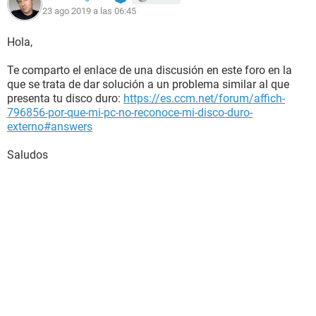
23 ago 2019 a las 06:45
queda trancado por un largo rato y luego se arregla y dice
que hay un error. Mi disco duro tiene mucho material de mis
estudios y no puedo formatearlo por ese motivo.
Hola,
He leído que puede ser por algún driver que este causando el
Te comparto el enlace de una discusión en este foro en la
error, pero desconozco la información.
que se trata de dar solución a un problema similar al que
presenta tu disco duro:
https://es.ccm.net/forum/affich-
AGRADECERÍA PROFUNDAMENTE CUALQUIER TIPO DE
796856-por-que-mi-pc-no-reconoce-mi-disco-duro-
AYUDA.
externo#answers
Saludos