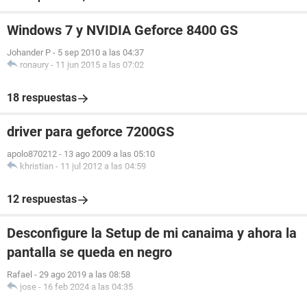
Windows 7 y NVIDIA Geforce 8400 GS
Johander P
-
5 sep 2010 a las 04:37
ronaury
-
11 jun 2015 a las 07:02
18 respuestas
driver para geforce 7200GS
apolo870212
-
13 ago 2009 a las 05:10
khristian
-
11 jul 2012 a las 04:59
12 respuestas
Desconfigure la Setup de mi canaima y ahora la
pantalla se queda en negro
Rafael
-
29 ago 2019 a las 08:58
jose
-
16 feb 2024 a las 04:35