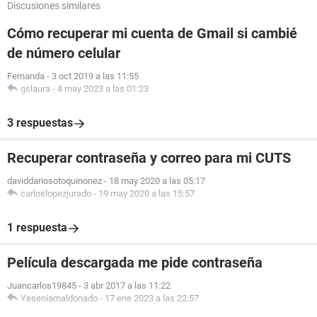
Discusiones similares
Cómo recuperar mi cuenta de Gmail si cambié
de número celular
Fernanda
-
3 oct 2019 a las 11:55
gslaura
-
4 may 2023 a las 01:23
3 respuestas
Recuperar contraseña y correo para mi CUTS
daviddariosotoquinonez
-
18 may 2020 a las 05:17
carloslopezjurado
-
19 may 2020 a las 15:57
1 respuesta
Película descargada me pide contraseña
Juancarlos19845
-
3 abr 2017 a las 11:22
Yeseniamaldonado
-
17 ene 2023 a las 22:57