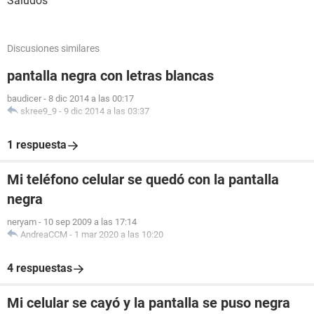
Saludos
Discusiones similares
pantalla negra con letras blancas
baudicer
-
8 dic 2014 a las 00:17
skree9_9
-
9 dic 2014 a las 03:37
1 respuesta
Mi teléfono celular se quedó con la pantalla
negra
neryam
-
10 sep 2009 a las 17:14
AndreaCCM
-
1 mar 2020 a las 10:20
4 respuestas
Mi celular se cayó y la pantalla se puso negra