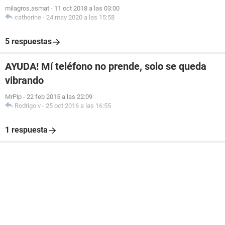
milagros.asmat
-
11 oct 2018 a las 03:00
catherine
-
24 may 2020 a las 15:58
5 respuestas
AYUDA! Mí teléfono no prende, solo se queda
vibrando
MrPip
-
22 feb 2015 a las 22:09
Rodrigo v
-
25 oct 2016 a las 16:55
1 respuesta