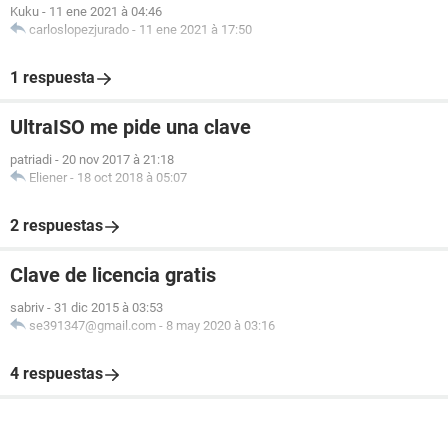
Kuku
-
11 ene 2021 à 04:46
carloslopezjurado
-
11 ene 2021 à 17:50
1 respuesta
UltraISO me pide una clave
patriadi
-
20 nov 2017 à 21:18
Eliener
-
18 oct 2018 à 05:07
2 respuestas
Clave de licencia gratis
sabriv
-
31 dic 2015 à 03:53
se391347@gmail.com
-
8 may 2020 à 03:16
4 respuestas