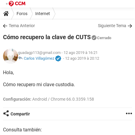
Foros
Internet
Tema Anterior
Siguiente Tema
Cómo recupero la clave de CUTS
Cerrado
guadagp113@gmail.com
- 12 ago 2019 à 16:21
Carlos Villagómez
-
12 ago 2019 à 20:12
Hola,
Cómo recupero mi clave custodia.
Configuración:
Android / Chrome 66.0.3359.158
Compartir
Consulta también: