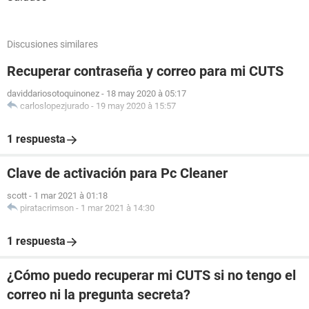
Discusiones similares
Recuperar contraseña y correo para mi CUTS
daviddariosotoquinonez
-
18 may 2020 à 05:17
carloslopezjurado
-
19 may 2020 à 15:57
1 respuesta
Clave de activación para Pc Cleaner
scott
-
1 mar 2021 à 01:18
piratacrimson
-
1 mar 2021 à 14:30
1 respuesta
¿Cómo puedo recuperar mi CUTS si no tengo el
correo ni la pregunta secreta?