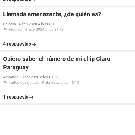
Llamada amenazante, ¿de quién es?
Paloma
-
6 feb 2020 a las 06:15
Ricardo
-
4 may 2024 a las 21:13
4 respuestas
Quiero saber el número de mi chip Claro
Paraguay
Armando
-
8 abr 2020 a las 01:32
carloslopezjurado
-
8 abr 2020 a las 16:13
1 respuesta