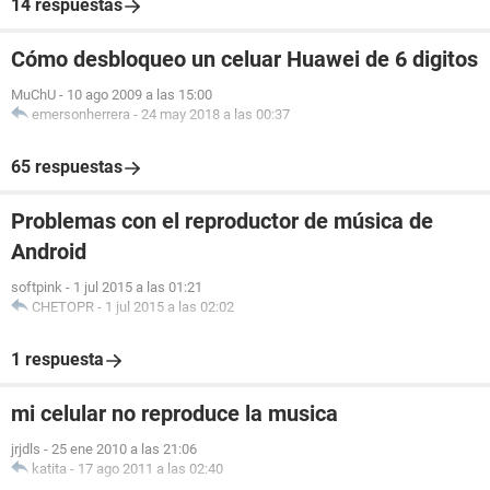
14 respuestas
Cómo desbloqueo un celuar Huawei de 6 digitos
MuChU
-
10 ago 2009 a las 15:00
emersonherrera
-
24 may 2018 a las 00:37
65 respuestas
Problemas con el reproductor de música de
Android
softpink
-
1 jul 2015 a las 01:21
CHETOPR
-
1 jul 2015 a las 02:02
1 respuesta
mi celular no reproduce la musica
jrjdls
-
25 ene 2010 a las 21:06
katita
-
17 ago 2011 a las 02:40