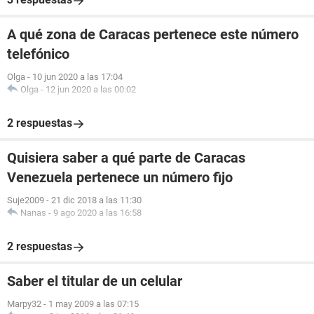
A qué zona de Caracas pertenece este número
telefónico
Olga
-
10 jun 2020 a las 17:04
Olga
-
12 jun 2020 a las 00:02
2 respuestas
Quisiera saber a qué parte de Caracas
Venezuela pertenece un número fijo
Suje2009
-
21 dic 2018 a las 11:30
Nanas
-
9 ago 2020 a las 16:58
2 respuestas
Saber el titular de un celular
Marpy32
-
1 may 2009 a las 07:15