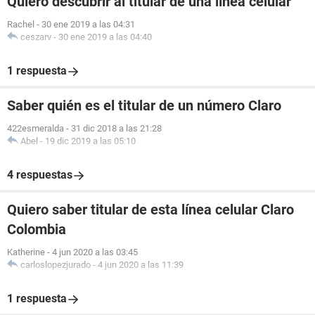
Quiero descubrir al titular de una línea celular
Rachel
-
30 ene 2019 a las 04:31
ceszarv
-
30 ene 2019 a las 04:40
1 respuesta
Saber quién es el titular de un número Claro
422esmeralda
-
31 dic 2018 a las 21:28
Abel
-
19 dic 2019 a las 05:10
4 respuestas
Quiero saber titular de esta línea celular Claro
Colombia
Katherine
-
4 jun 2020 a las 03:45
carloslopezjurado
-
4 jun 2020 a las 11:39
1 respuesta