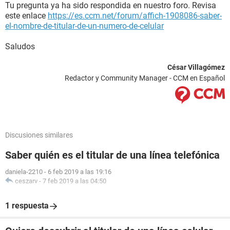
Tu pregunta ya ha sido respondida en nuestro foro. Revisa
este enlace
https://es.ccm.net/forum/affich-1908086-saber-
el-nombre-de-titular-de-un-numero-de-celular
Saludos
César Villagómez
Redactor y Community Manager - CCM en Español
Discusiones similares
Saber quién es el titular de una línea telefónica
daniela-2210
-
6 feb 2019 a las 19:16
ceszarv
-
7 feb 2019 a las 04:50
1 respuesta