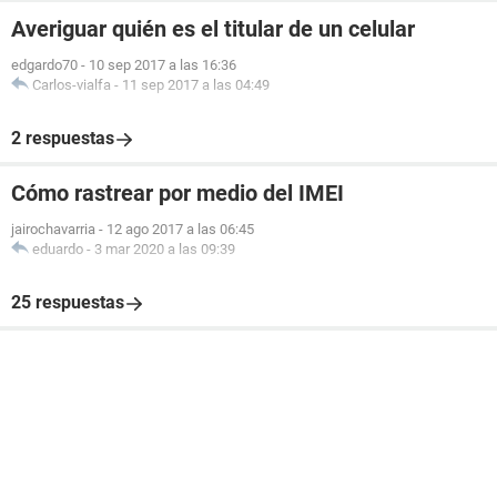
Averiguar quién es el titular de un celular
edgardo70
-
10 sep 2017 a las 16:36
Carlos-vialfa
-
11 sep 2017 a las 04:49
2 respuestas
Cómo rastrear por medio del IMEI
jairochavarria
-
12 ago 2017 a las 06:45
eduardo
-
3 mar 2020 a las 09:39
25 respuestas