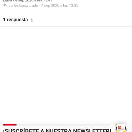
Luisa
-
4 sep 2020 a las 15:41
carloslopezjurado
-
7 sep 2020 a las 13:55
1 respuesta
¡SUSCRÍBETE A NUESTRA NEWSLETTER!