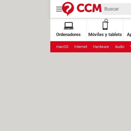
Ordenadores
Móviles y tablets
Ap
macOS
Internet
Hardware
Audio