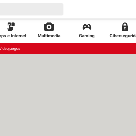
ps e Internet
Multimedia
Gaming
Cibersegurid
Videojuegos