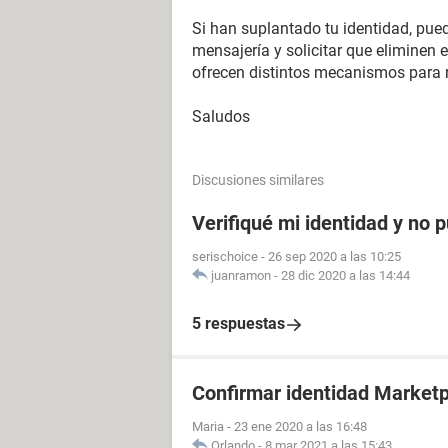
Si han suplantado tu identidad, pued
mensajería y solicitar que eliminen el
ofrecen distintos mecanismos para r
Saludos
Discusiones similares
Verifiqué mi identidad y no 
serischoice
-
26 sep 2020 a las 10:25
juanramon
-
28 dic 2020 a las 14:44
5 respuestas
Confirmar identidad Market
Maria
-
23 ene 2020 a las 16:48
Orlando
-
8 mar 2021 a las 15:43