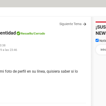
Siguiente Tema
¡SU
dentidad
NEW
Resuelto
/Cerrado
Noti
23:38
19 a las 23:46
 foto de perfil en su línea, quisiera saber si lo