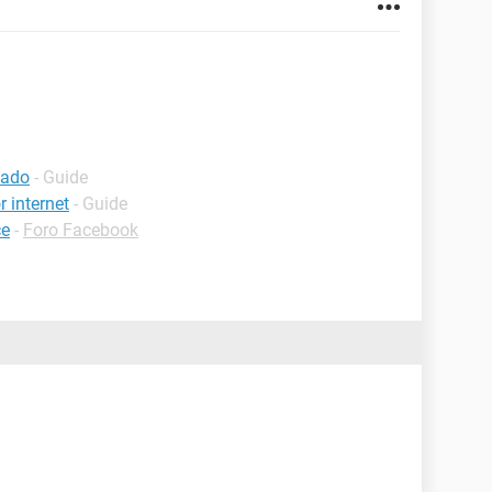
bado
- Guide
 internet
- Guide
ce
-
Foro Facebook