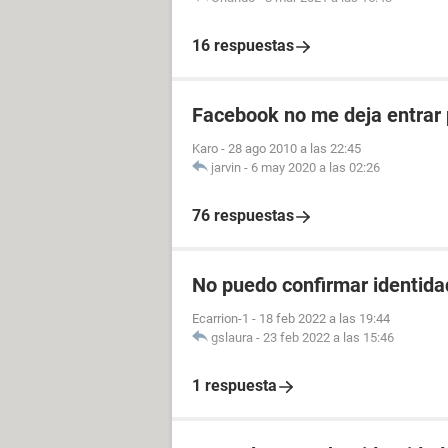
16 respuestas
Facebook no me deja entrar 
Karo
-
28 ago 2010 a las 22:45
jarvin
-
6 may 2020 a las 02:26
76 respuestas
No puedo confirmar identidad
Ecarrion-1
-
18 feb 2022 a las 19:44
gslaura
-
23 feb 2022 a las 15:46
1 respuesta