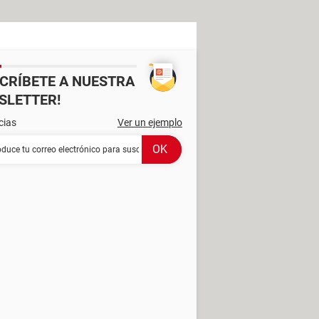
SCRÍBETE A NUESTRA
SLETTER!
cias
Ver un ejemplo