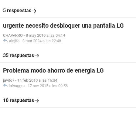
5 respuestas
urgente necesito desbloquer una pantalla LG
CHAPARRO
-
8 may 2010 a las 04:14
Alejito
-
3 mar 2024 a las 22:48
35 respuestas
Problema modo ahorro de energia LG
javito7
-
14 feb 2010 a las 16:04
laloaggro
-
17 nov 2015 a las 00:56
10 respuestas