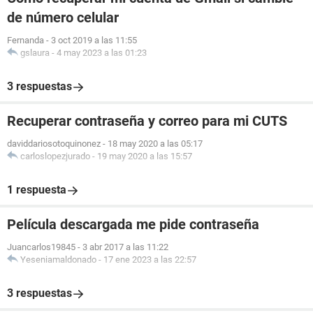
de número celular
Fernanda
-
3 oct 2019 a las 11:55
gslaura
-
4 may 2023 a las 01:23
3 respuestas
Recuperar contraseña y correo para mi CUTS
daviddariosotoquinonez
-
18 may 2020 a las 05:17
carloslopezjurado
-
19 may 2020 a las 15:57
1 respuesta
Película descargada me pide contraseña
Juancarlos19845
-
3 abr 2017 a las 11:22
Yeseniamaldonado
-
17 ene 2023 a las 22:57
3 respuestas