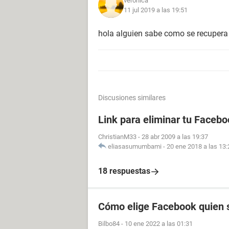
veronica
11 jul 2019 a las 19:51
hola alguien sabe como se recupera
Discusiones similares
Link para eliminar tu Facebo
ChristianM33
-
28 abr 2009 a las 19:37
eliasasumumbami
-
20 ene 2018 a las 13:
18 respuestas
Cómo elige Facebook quien s
Bilbo84
-
10 ene 2022 a las 01:31