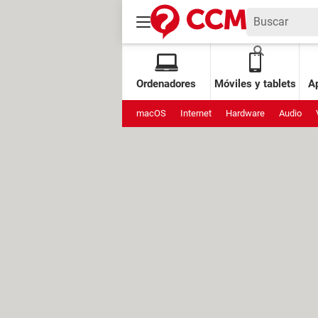
Ordenadores
Móviles y tablets
Ap
macOS
Internet
Hardware
Audio