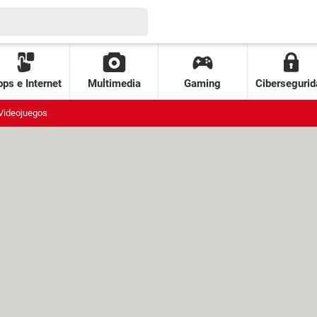
ps e Internet
Multimedia
Gaming
Cibersegurid
Videojuegos