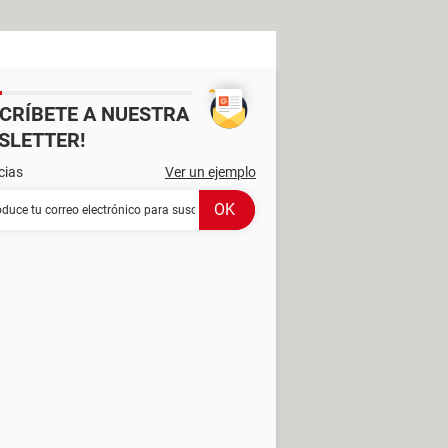
SCRÍBETE A NUESTRA
SLETTER!
cias
Ver un ejemplo