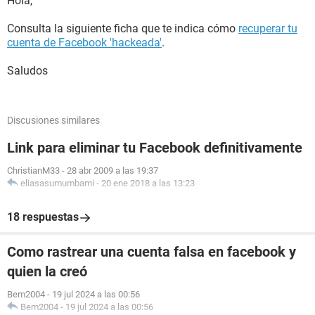
Hola,
Consulta la siguiente ficha que te indica cómo
recuperar tu
cuenta de Facebook 'hackeada'
.
Saludos
Discusiones similares
Link para eliminar tu Facebook definitivamente
ChristianM33
-
28 abr 2009 a las 19:37
eliasasumumbami
-
20 ene 2018 a las 13:23
18 respuestas
Como rastrear una cuenta falsa en facebook y
quien la creó
Bem2004
-
19 jul 2024 a las 00:56
Bem2004
-
19 jul 2024 a las 00:56