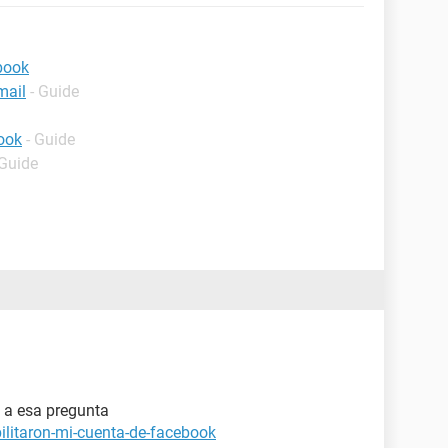
book
mail
- Guide
ook
- Guide
 Guide
s a esa pregunta
ilitaron-mi-cuenta-de-facebook