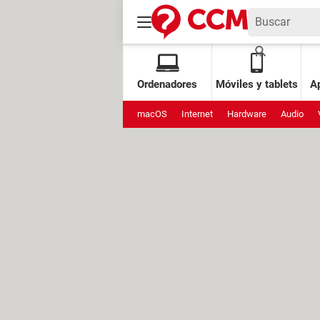
Ordenadores
Móviles y tablets
Ap
macOS
Internet
Hardware
Audio