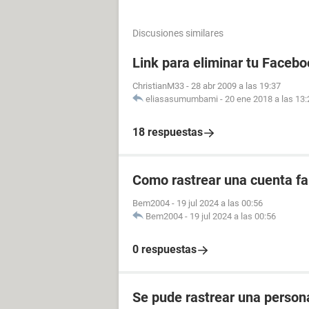
Discusiones similares
Link para eliminar tu Facebo
ChristianM33
-
28 abr 2009 a las 19:37
eliasasumumbami
-
20 ene 2018 a las 13:
18 respuestas
Como rastrear una cuenta fal
Bem2004
-
19 jul 2024 a las 00:56
Bem2004
-
19 jul 2024 a las 00:56
0 respuestas
Se pude rastrear una perso