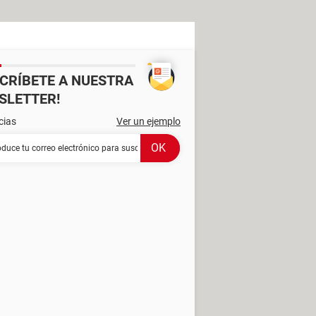
SCRÍBETE A NUESTRA
SLETTER!
cias
Ver un ejemplo