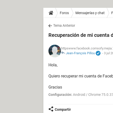
Foros
Mensajerías y chat
Tema Anterior
Recuperación de mi cuenta 
httpswww.facebook.comsofy.mejia.
Jean-François Pillou
-
3 jul 
Hola,
Quiero recuperar mi cuenta de Fac
Gracias
Configuración:
Android / Chrome 75.0.3
Compartir