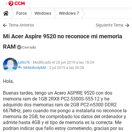
Foros
Windows
Windows 7
Tema Anterior
Siguiente Tema
Mi Acer Aspire 9520 no reconoce mi memoria
RAM
Cerrado
julito76
- Modificado el 26 jun 2019 a las 18:24
MrNoBodyMX
-
2 jul 2019 a las 20:28
Hola,
Buenas tardes, tengo un Acero ASPIRE 9520 con dos
memoria ram de 1GB 2RX8 PC2-5300S-555-12 y he
adquirido dos memorias ram de 2GB PC2-n5300 DDR2
667MHz, pero cuando me pongo a instalarla no reconoce la
memoria de 2GB, he comprobado los datos del ordenador y
admite hasta 4GB y el tipo de memoria es la correcta. Me
podrían indicar que fallo estoy cometiendo, gracias por su