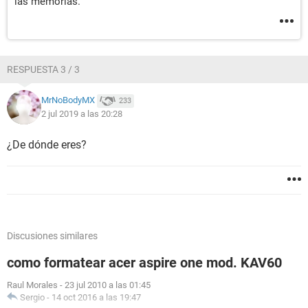
las memorias.
RESPUESTA 3 / 3
MrNoBodyMX
233
2 jul 2019 a las 20:28
¿De dónde eres?
Discusiones similares
como formatear acer aspire one mod. KAV60
Raul Morales
-
23 jul 2010 a las 01:45
Sergio
-
14 oct 2016 a las 19:47