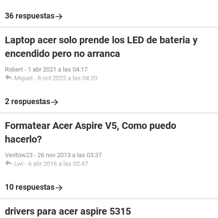
36 respuestas
Laptop acer solo prende los LED de bateria y
encendido pero no arranca
Robert
-
1 abr 2021 a las 04:17
Miguel
-
8 oct 2022 a las 04:20
2 respuestas
Formatear Acer Aspire V5, Como puedo
hacerlo?
Veritow23
-
26 nov 2013 a las 03:37
Lwi
-
6 abr 2016 a las 02:47
10 respuestas
drivers para acer aspire 5315