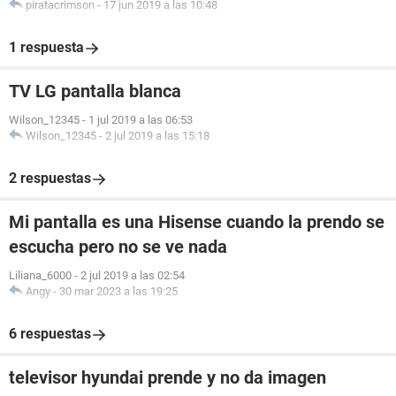
piratacrimson
-
17 jun 2019 a las 10:48
1 respuesta
TV LG pantalla blanca
Wilson_12345
-
1 jul 2019 a las 06:53
Wilson_12345
-
2 jul 2019 a las 15:18
2 respuestas
Mi pantalla es una Hisense cuando la prendo se
escucha pero no se ve nada
Liliana_6000
-
2 jul 2019 a las 02:54
Angy
-
30 mar 2023 a las 19:25
6 respuestas
televisor hyundai prende y no da imagen