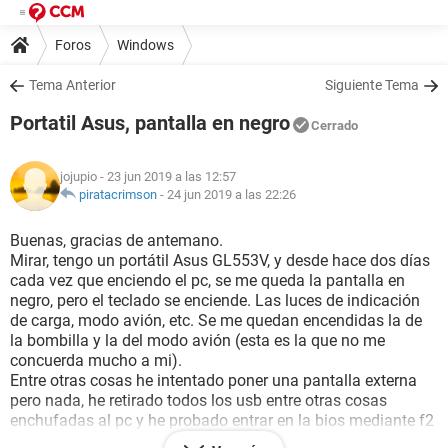
Foros
Windows
Tema Anterior
Siguiente Tema
Portatil Asus, pantalla en negro
Cerrado
jojupio
- 23 jun 2019 a las 12:57
piratacrimson
-
24 jun 2019 a las 22:26
Buenas, gracias de antemano.
Mirar, tengo un portátil Asus GL553V, y desde hace dos días
cada vez que enciendo el pc, se me queda la pantalla en
negro, pero el teclado se enciende. Las luces de indicación
de carga, modo avión, etc. Se me quedan encendidas la de
la bombilla y la del modo avión (esta es la que no me
concuerda mucho a mi).
Entre otras cosas he intentado poner una pantalla externa
pero nada, he retirado todos los usb entre otras cosas
enchufadas al pc y he probado entrar en la bios mediante f2
mientra se encendía pero nada...