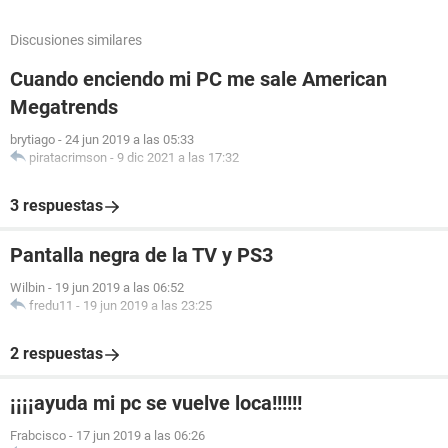
Discusiones similares
Cuando enciendo mi PC me sale American
Megatrends
brytiago
-
24 jun 2019 a las 05:33
piratacrimson
-
9 dic 2021 a las 17:32
3 respuestas
Pantalla negra de la TV y PS3
Wilbin
-
19 jun 2019 a las 06:52
fredu11
-
19 jun 2019 a las 23:25
2 respuestas
¡¡¡¡ayuda mi pc se vuelve loca!!!!!!
Frabcisco
-
17 jun 2019 a las 06:26