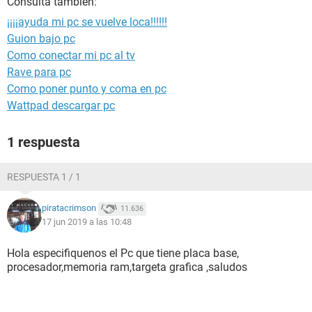
Consulta también:
¡¡¡¡ayuda mi pc se vuelve loca!!!!!!
Guion bajo pc
Como conectar mi pc al tv
Rave para pc
Como poner punto y coma en pc
Wattpad descargar pc
1 respuesta
RESPUESTA 1 / 1
piratacrimson
11.636
17 jun 2019 a las 10:48
Hola especifiquenos el Pc que tiene placa base,
procesador,memoria ram,targeta grafica ,saludos