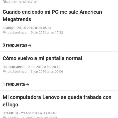
Discusiones similares
Cuando enciendo mi PC me sale American
Megatrends
brytiago
-
24 jun 2019 a las 05:33
piratacrimson
-
9 dic 2021 a las 17:32
3 respuestas
Cómo vuelvo a mi pantalla normal
RosanaLyonnet
-
2 jun 2019 a las 20:18
piratacrimson
-
3 jun 2019 a las 00:06
1 respuesta
Mi computadora Lenovo se queda trabada con
el logo
Israel0101
-
23 ago 2019 a las 03:46
ceszarv
-
23 ago 2019 a las 04:02