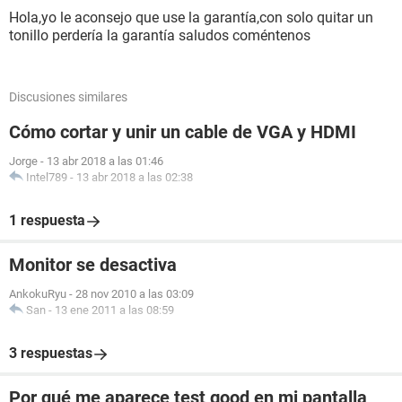
Hola,yo le aconsejo que use la garantía,con solo quitar un
tonillo perdería la garantía saludos coméntenos
Discusiones similares
Cómo cortar y unir un cable de VGA y HDMI
Jorge
-
13 abr 2018 a las 01:46
Intel789
-
13 abr 2018 a las 02:38
1 respuesta
Monitor se desactiva
AnkokuRyu
-
28 nov 2010 a las 03:09
San
-
13 ene 2011 a las 08:59
3 respuestas
Por qué me aparece test good en mi pantalla