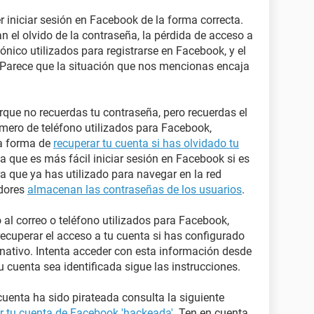
 iniciar sesión en Facebook de la forma correcta.
 el olvido de la contraseña, la pérdida de acceso a
ónico utilizados para registrarse en Facebook, y el
Parece que la situación que nos mencionas encaja
rque no recuerdas tu contraseña, pero recuerdas el
úmero de teléfono utilizados para Facebook,
la forma de
recuperar tu cuenta si has olvidado tu
a que es más fácil iniciar sesión en Facebook si es
 que ya has utilizado para navegar en la red
adores
almacenan las contraseñas de los usuarios
.
o al correo o teléfono utilizados para Facebook,
recuperar el acceso a tu cuenta si has configurado
rnativo. Intenta acceder con esta información desde
u cuenta sea identificada sigue las instrucciones.
uenta ha sido pirateada consulta la siguiente
 tu cuenta de Facebook 'hackeada'
. Ten en cuenta