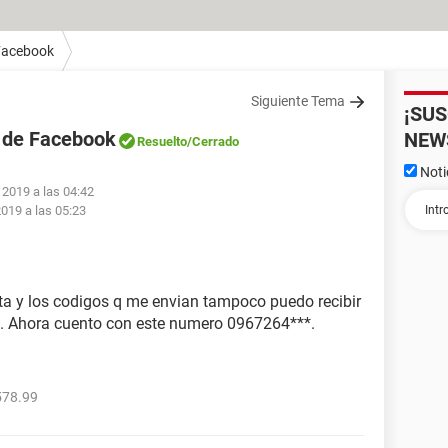
Facebook
Siguiente Tema
¡SU
a de Facebook
NEW
Resuelto
/Cerrado
Noti
 2019 a las 04:42
019 a las 05:23
a y los codigos q me envian tampoco puedo recibir
te. Ahora cuento con este numero 0967264***.
578.99