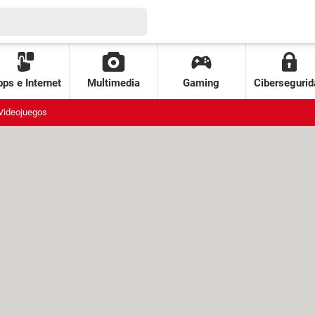
ps e Internet
Multimedia
Gaming
Cibersegurid
Videojuegos