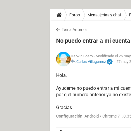
Foros
Mensajerías y chat
Tema Anterior
No puedo entrar a mi cuent
Darwinlucero
- Modificado el 26 may
Carlos Villagómez
-
27 may 2
Hola,
Ayudeme no puedo entrar a mi cuent
por q el numero anterior ya no exis
Gracias
Configuración:
Android / Chrome 71.0.3