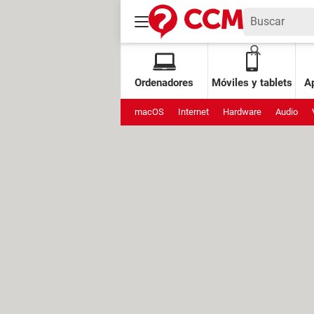
Ordenadores
Móviles y tablets
Ap
macOS
Internet
Hardware
Audio