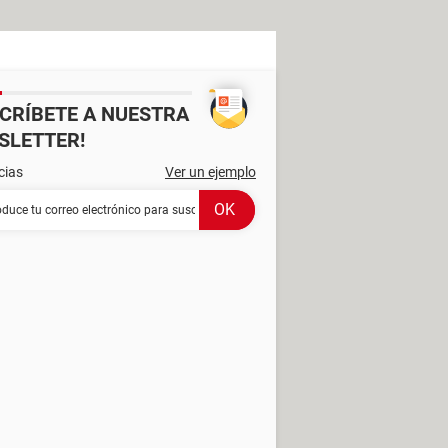
SCRÍBETE A NUESTRA
SLETTER!
cias
Ver un ejemplo