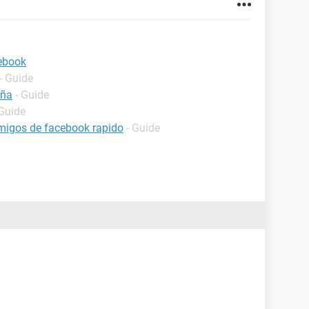
cebook
- Guide
eña
- Guide
 Guide
migos de facebook rapido
- Guide