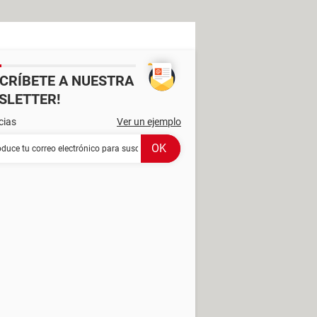
SCRÍBETE A NUESTRA
SLETTER!
cias
Ver un ejemplo