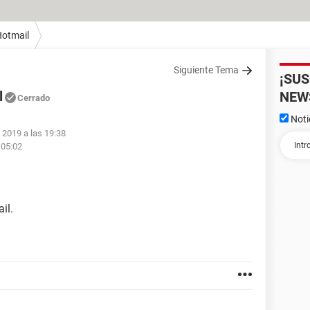
otmail
Siguiente Tema
¡SU
l
NEW
Cerrado
Noti
 2019 a las 19:38
 05:02
il.