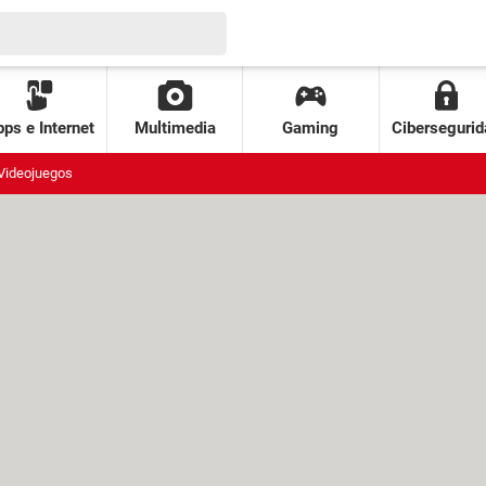
ps e Internet
Multimedia
Gaming
Cibersegurid
Videojuegos