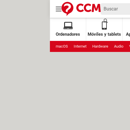
Ordenadores
Móviles y tablets
Ap
macOS
Internet
Hardware
Audio