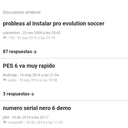
Discusiones similares
probleas al instalar pro evolution soccer
juanantoni
-
23 nov 2009 a las 03:42
155
-
23 sep 2019 a las 07:19
87 respuestas
PES 6 va muy rapido
Rodmxlp
-
16 may 2014 a las 21:54
jader
-
18 ago 2014 a las 18:58
3 respuestas
numero serial nero 6 demo
j0t4
-
19 dic 2014 a las 20:17
mayestik
-
20 dic 2014 a las 11:52