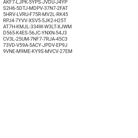
AKF7-LJPK-5YPS-JVDU-J4YP
S2H6-5DTJ-MDPV-37N7-2FAT
5HRV-LVRU-F75R-MV2L-RK45
RPJ4-7YVV-XSV5-5JK2-H25T
AT7H-KMJL-334W-W3LT-XJWM
D565-K4ES-56JC-YNXN-54J3
CV3L-25UM-7NF7-7RJA-45C3
73VD-V59A-5ACY-JPDV-EP9J
9VNE-M9ME-KY9S-MVCV-27EM