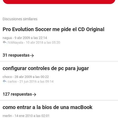
Discusiones similares
Pro Evolution Soccer me pide el CD Original
nagua
-
9 abr 2009 a las 22:14
IVANayala
-
10 abr 2018 a las 05:20
31 respuestas
configurar controles de pc para jugar
choco
-
28 abr 2009 a las 00:22
carlos
-
21 jun 2016 a las 09:14
127 respuestas
como entrar a la bios de una macBook
merlin
-
14 ene 2010 a las 02:01