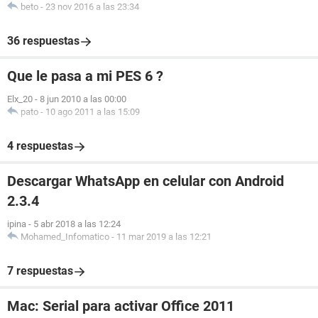
beto
-
23 nov 2016 a las 23:34
36 respuestas
Que le pasa a mi PES 6 ?
Elx_20
-
8 jun 2010 a las 00:00
pato
-
10 ago 2011 a las 15:09
4 respuestas
Descargar WhatsApp en celular con Android
2.3.4
ipina
-
5 abr 2018 a las 12:24
Mohamed_Infomatico
-
11 mar 2019 a las 12:21
7 respuestas
Mac: Serial para activar Office 2011