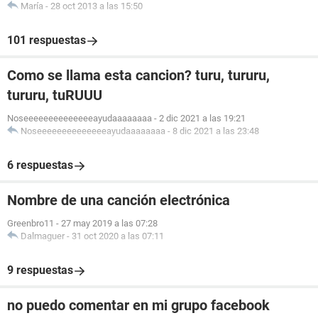
María
-
28 oct 2013 a las 15:50
101 respuestas
Como se llama esta cancion? turu, tururu,
tururu, tuRUUU
Noseeeeeeeeeeeeeeayudaaaaaaaa
-
2 dic 2021 a las 19:21
Noseeeeeeeeeeeeeeayudaaaaaaaa
-
8 dic 2021 a las 23:48
6 respuestas
Nombre de una canción electrónica
Greenbro11
-
27 may 2019 a las 07:28
Dalmaguer
-
31 oct 2020 a las 07:11
9 respuestas
no puedo comentar en mi grupo facebook