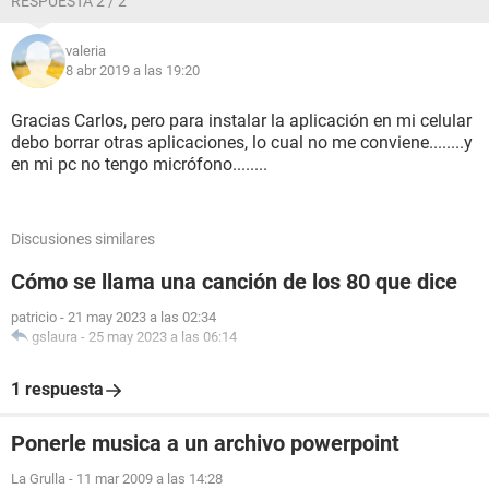
RESPUESTA 2 / 2
valeria
8 abr 2019 a las 19:20
Gracias Carlos, pero para instalar la aplicación en mi celular
debo borrar otras aplicaciones, lo cual no me conviene........y
en mi pc no tengo micrófono........
Discusiones similares
Cómo se llama una canción de los 80 que dice
patricio
-
21 may 2023 a las 02:34
gslaura
-
25 may 2023 a las 06:14
1 respuesta
Ponerle musica a un archivo powerpoint
La Grulla
-
11 mar 2009 a las 14:28