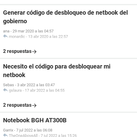
Generar código de desbloqueo de netbook del
gobierno
ana
-
29 mar 2020 a las 04:57
monardic
-
13 abr 2020 a las 22:57
2 respuestas
Necesito el código para desbloquear mi
netbook
Sebas
-
3 abr 2022 a las 03:47
gslaura
-
17 abr 2022 a las 04:55
2 respuestas
Notebook BGH AT300B
Garrix
-
7 jul 2022 a las 06:08
TheOneAboveAll
-
7 jul 2022 a las 15:26