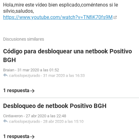
Hola,mire este vídeo bien esplicado,coméntenos si le
silvio,saludos,
https://www.youtube.com/watch?v=TNfiK70fs9M
Discusiones similares
Código para desbloquear una netbook Positivo
BGH
Braian
-
31 mar 2020 a las 01:52
carloslopezjurado
-
31 mar 2020 a las 16:33
1 respuesta
Desbloqueo de netbook Positivo BGH
Cintiaveron
-
27 abr 2020 a las 22:48
carloslopezjurado
-
28 abr 2020 a las 15:10
1 respuesta