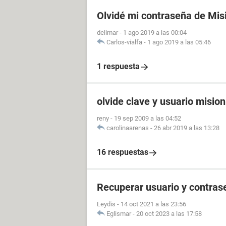
Olvidé mi contraseña de Mis
delimar
-
1 ago 2019 a las 00:04
Carlos-vialfa
-
1 ago 2019 a las 05:46
1 respuesta
olvide clave y usuario misio
reny
-
19 sep 2009 a las 04:52
carolinaarenas
-
26 abr 2019 a las 13:28
16 respuestas
Recuperar usuario y contras
Leydis
-
14 oct 2021 a las 23:56
Eglismar
-
20 oct 2023 a las 17:58