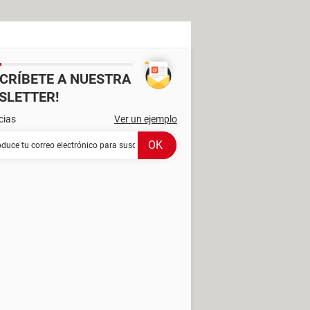
SCRÍBETE A NUESTRA
SLETTER!
cias
Ver un ejemplo