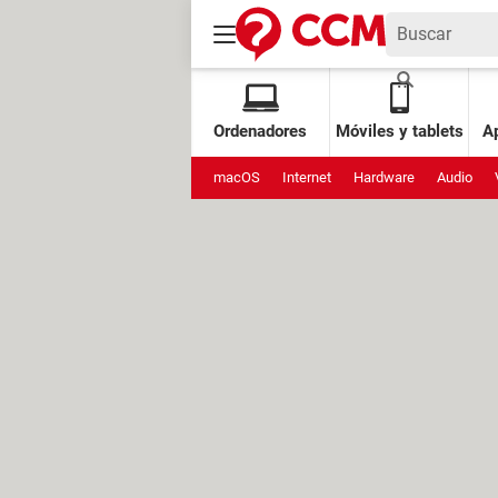
Ordenadores
Móviles y tablets
Ap
macOS
Internet
Hardware
Audio