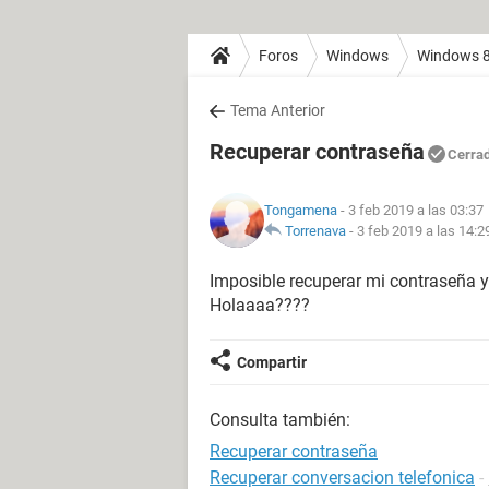
Foros
Windows
Windows 
Tema Anterior
Recuperar contraseña
Cerra
Tongamena
- 3 feb 2019 a las 03:37
Torrenava
-
3 feb 2019 a las 14:2
Imposible recuperar mi contraseña 
Holaaaa????
Compartir
Consulta también:
Recuperar contraseña
Recuperar conversacion telefonica
-