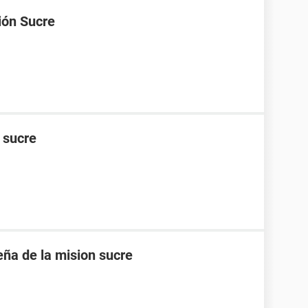
ión Sucre
n sucre
eña de la mision sucre