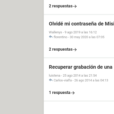
2 respuestas
Olvidé mi contraseña de Mis
Wallenys
-
9 ago 2019 a las 16:12
florentino
-
30 may 2020 a las 07:05
2 respuestas
Recuperar grabación de una
luistena
-
25 ago 2014 a las 21:54
Carlos-vialfa
-
26 ago 2014 a las 04:13
1 respuesta