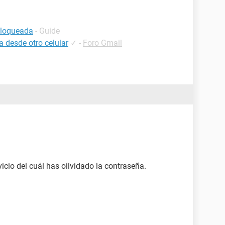
bloqueada
- Guide
 desde otro celular
✓
-
Foro Gmail
vicio del cuál has oilvidado la contraseña.