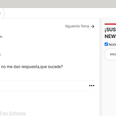
8
Siguiente Tema
¡SU
NEW
do
Noti
9
y no me dan respuesta,que sucede?
Foro Software