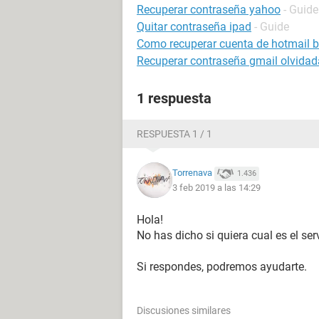
Recuperar contraseña yahoo
- Guide
Quitar contraseña ipad
- Guide
Como recuperar cuenta de hotmail 
Recuperar contraseña gmail olvidada
1 respuesta
RESPUESTA 1 / 1
Torrenava
1.436
3 feb 2019 a las 14:29
Hola!
No has dicho si quiera cual es el ser
Si respondes, podremos ayudarte.
Discusiones similares