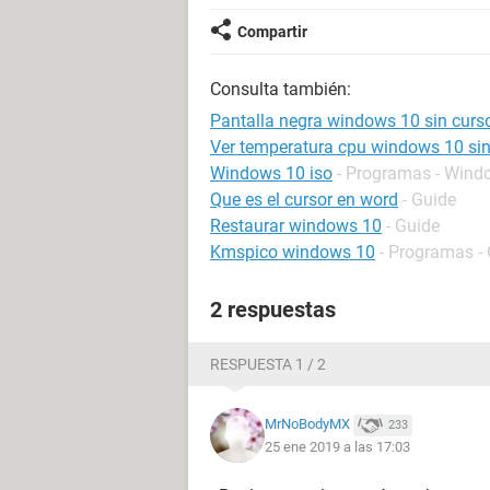
Compartir
Consulta también:
Pantalla negra windows 10 sin curs
Ver temperatura cpu windows 10 si
Windows 10 iso
- Programas - Wind
Que es el cursor en word
- Guide
Restaurar windows 10
- Guide
Kmspico windows 10
- Programas - 
2 respuestas
RESPUESTA 1 / 2
MrNoBodyMX
233
25 ene 2019 a las 17:03