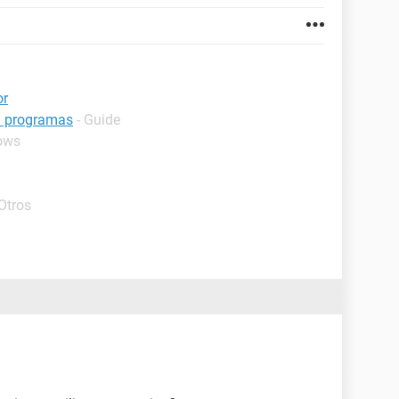
or
n programas
- Guide
ows
Otros