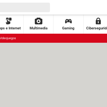
ps e Internet
Multimedia
Gaming
Cibersegurid
Videojuegos