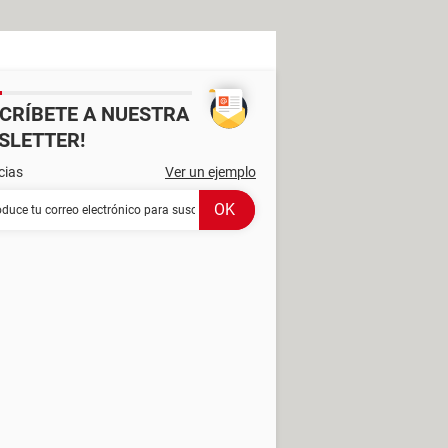
SCRÍBETE A NUESTRA
SLETTER!
cias
Ver un ejemplo