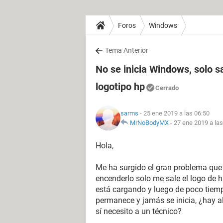
Foros
Windows
Tema Anterior
No se inicia Windows, solo sa
logotipo hp
Cerrado
sarms
- 25 ene 2019 a las 06:50
MrNoBodyMX
-
27 ene 2019 a las
Hola,
Me ha surgido el gran problema que 
encenderlo solo me sale el logo de h
está cargando y luego de poco tiempo
permanece y jamás se inicia, ¿hay a
sí necesito a un técnico?