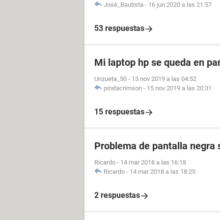
José_Bautista
-
16 jun 2020 a las 21:57
53 respuestas
Mi laptop hp se queda en pa
Unzueta_50
-
13 nov 2019 a las 04:52
piratacrimson
-
15 nov 2019 a las 20:31
15 respuestas
Problema de pantalla negra s
Ricardo
-
14 mar 2018 a las 16:18
Ricardo
-
14 mar 2018 a las 18:25
2 respuestas