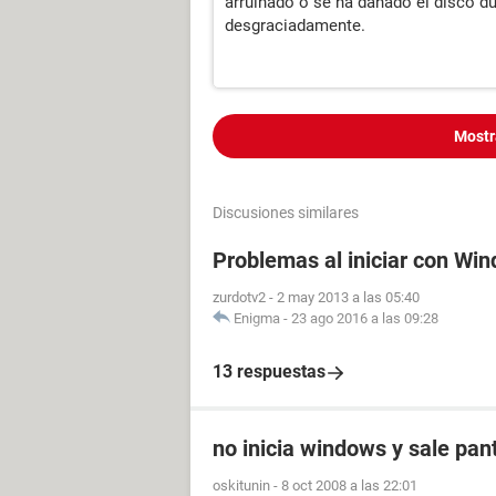
arruinado o se ha dañado el disco du
desgraciadamente.
Mostr
Discusiones similares
Problemas al iniciar con Win
zurdotv2
-
2 may 2013 a las 05:40
Enigma
-
23 ago 2016 a las 09:28
13 respuestas
no inicia windows y sale pan
oskitunin
-
8 oct 2008 a las 22:01