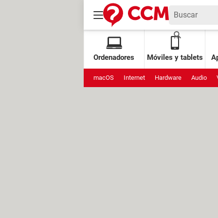
Ordenadores
Móviles y tablets
Ap
macOS
Internet
Hardware
Audio