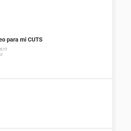
reo para mi CUTS
05:17
57