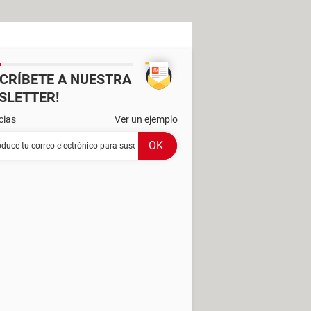
SCRÍBETE A NUESTRA
SLETTER!
cias
Ver un ejemplo