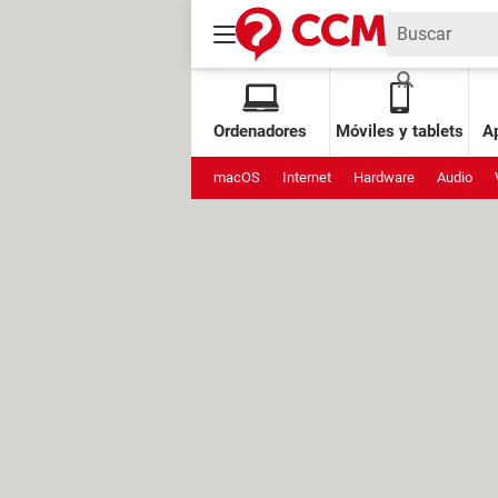
Ordenadores
Móviles y tablets
Ap
macOS
Internet
Hardware
Audio