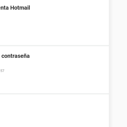
enta Hotmail
e contraseña
:57