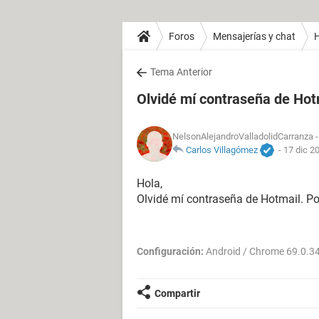
Foros
Mensajerías y chat
H
Tema Anterior
Olvidé mí contraseña de Hot
NelsonAlejandroValladolidCarranza
-
Carlos Villagómez
-
17 dic 2
Hola,
Olvidé mí contraseña de Hotmail. P
Configuración:
Android / Chrome 69.0.3
Compartir