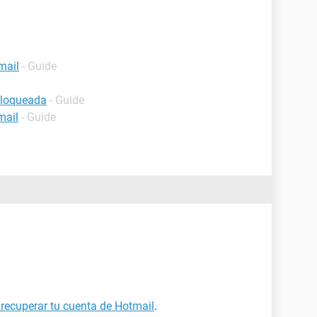
mail
- Guide
bloqueada
- Guide
mail
- Guide
recuperar tu cuenta de Hotmail
.