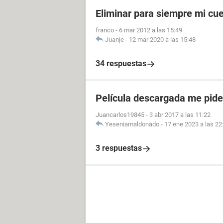
Eliminar para siempre mi cu
franco
-
6 mar 2012 a las 15:49
Juanje
-
12 mar 2020 a las 15:48
34 respuestas
Película descargada me pid
Juancarlos19845
-
3 abr 2017 a las 11:22
Yeseniamaldonado
-
17 ene 2023 a las 22
3 respuestas