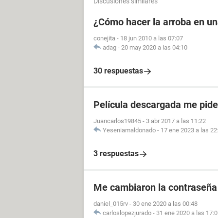
Discusiones similares
¿Cómo hacer la arroba en u
conejita
-
18 jun 2010 a las 07:07
adag
-
20 may 2020 a las 04:10
30 respuestas
Película descargada me pid
Juancarlos19845
-
3 abr 2017 a las 11:22
Yeseniamaldonado
-
17 ene 2023 a las 22
3 respuestas
Me cambiaron la contraseña
daniel_015rv
-
30 ene 2020 a las 00:48
carloslopezjurado
-
31 ene 2020 a las 17: