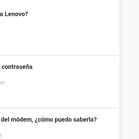
na Lenovo?
e contraseña
:57
 del módem, ¿cómo puedo saberla?
01