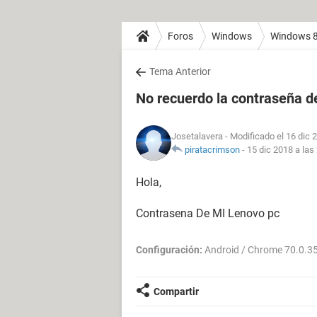
Foros
Windows
Windows 
Tema Anterior
No recuerdo la contraseña d
Josetalavera
- Modificado el 16 dic 
piratacrimson
-
15 dic 2018 a las
Hola,
Contrasena De MI Lenovo pc
Configuración:
Android / Chrome 70.0.3
Compartir