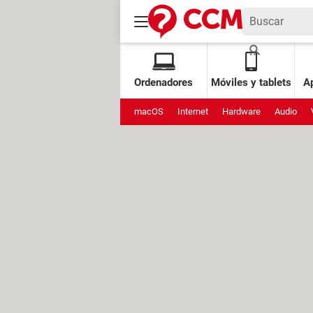
Ordenadores
Móviles y tablets
Ap
macOS
Internet
Hardware
Audio