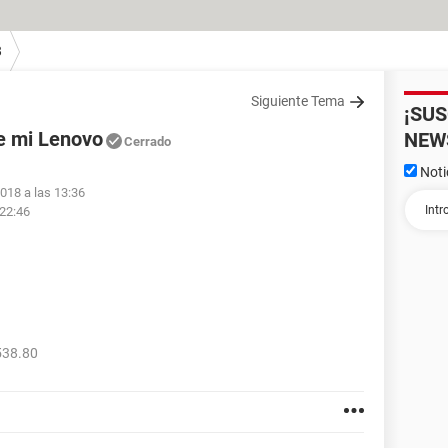
8
Siguiente Tema
¡SU
e mi Lenovo
NEW
Cerrado
Noti
2018 a las 13:36
 22:46
538.80