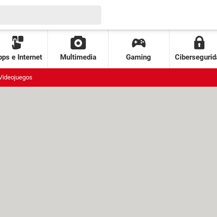
ps e Internet
Multimedia
Gaming
Cibersegurid
Videojuegos