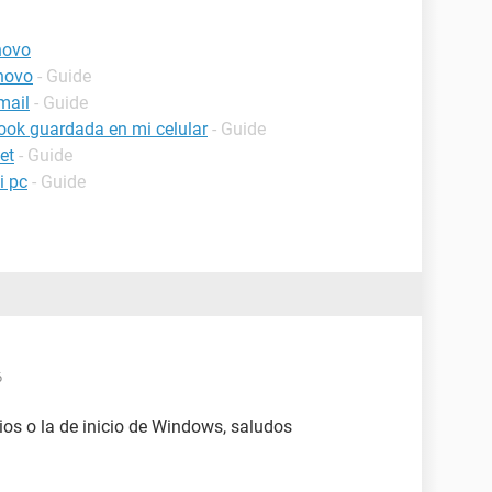
novo
novo
- Guide
mail
- Guide
ook guardada en mi celular
- Guide
et
- Guide
i pc
- Guide
6
ios o la de inicio de Windows, saludos