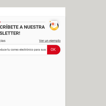
SCRÍBETE A NUESTRA
SLETTER!
cias
Ver un ejemplo