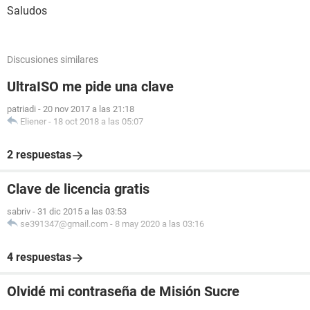
Saludos
Discusiones similares
UltraISO me pide una clave
patriadi
-
20 nov 2017 a las 21:18
Eliener
-
18 oct 2018 a las 05:07
2 respuestas
Clave de licencia gratis
sabriv
-
31 dic 2015 a las 03:53
se391347@gmail.com
-
8 may 2020 a las 03:16
4 respuestas
Olvidé mi contraseña de Misión Sucre