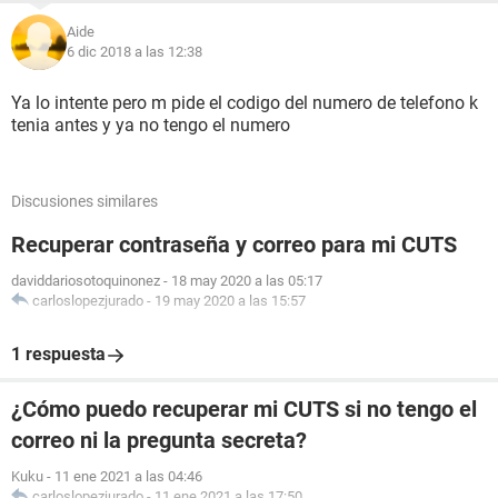
Aide
6 dic 2018 a las 12:38
Ya lo intente pero m pide el codigo del numero de telefono k
tenia antes y ya no tengo el numero
Discusiones similares
Recuperar contraseña y correo para mi CUTS
daviddariosotoquinonez
-
18 may 2020 a las 05:17
carloslopezjurado
-
19 may 2020 a las 15:57
1 respuesta
¿Cómo puedo recuperar mi CUTS si no tengo el
correo ni la pregunta secreta?
Kuku
-
11 ene 2021 a las 04:46
carloslopezjurado
-
11 ene 2021 a las 17:50