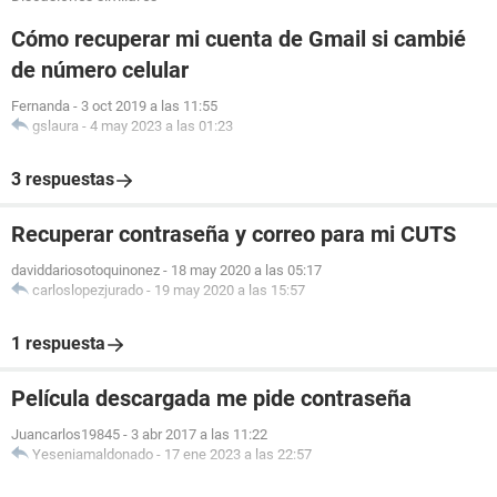
Cómo recuperar mi cuenta de Gmail si cambié
de número celular
Fernanda
-
3 oct 2019 a las 11:55
gslaura
-
4 may 2023 a las 01:23
3 respuestas
Recuperar contraseña y correo para mi CUTS
daviddariosotoquinonez
-
18 may 2020 a las 05:17
carloslopezjurado
-
19 may 2020 a las 15:57
1 respuesta
Película descargada me pide contraseña
Juancarlos19845
-
3 abr 2017 a las 11:22
Yeseniamaldonado
-
17 ene 2023 a las 22:57