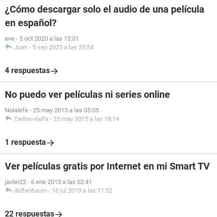
¿Cómo descargar solo el audio de una película
en español?
eve
-
5 oct 2020 a las 15:01
Juan
-
5 sep 2023 a las 23:54
4 respuestas
No puedo ver películas ni series online
Nolalefe
-
25 may 2015 a las 05:05
Carlos-vialfa
-
25 may 2015 a las 18:14
1 respuesta
Ver películas gratis por Internet en mi Smart TV
javier22
-
6 ene 2013 a las 02:41
delfenbaum
-
16 jul 2019 a las 11:52
22 respuestas