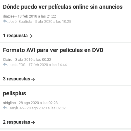
Dónde puedo ver películas online sin anuncios
diazlee
-
13 feb 2018 a las 21:22
José_Bautista
-
5 abr 2020 a las 10:25
1 respuesta
Formato AVI para ver películas en DVD
Claire
-
3 abr 2019 a las 00:32
Lucia.EOS
-
17 feb 2020 a las 14:44
3 respuestas
pelisplus
siriglino
-
28 ago 2020 a las 02:28
DarylG45
-
28 ago 2020 a las 02:52
2 respuestas