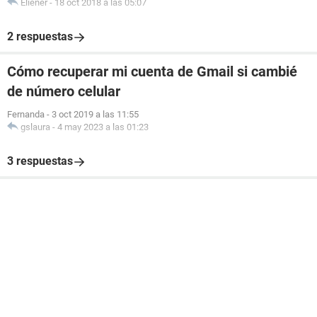
Eliener
-
18 oct 2018 a las 05:07
2 respuestas
Cómo recuperar mi cuenta de Gmail si cambié
de número celular
Fernanda
-
3 oct 2019 a las 11:55
gslaura
-
4 may 2023 a las 01:23
3 respuestas