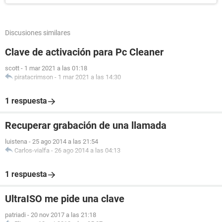
Discusiones similares
Clave de activación para Pc Cleaner
scott
-
1 mar 2021 a las 01:18
piratacrimson
-
1 mar 2021 a las 14:30
1 respuesta
Recuperar grabación de una llamada
luistena
-
25 ago 2014 a las 21:54
Carlos-vialfa
-
26 ago 2014 a las 04:13
1 respuesta
UltraISO me pide una clave
patriadi
-
20 nov 2017 a las 21:18