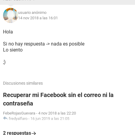
usuario anónimo
14 nov 2018 a las 16:01
Hola
Si no hay respuesta -> nada es posible
Lo siento
;)
Discusiones similares
Recuperar mi Facebook sin el correo ni la
contraseña
FebeRojasGuevara
-
4 nov 2018 a las 22:20
fredyalfaro
-
16 jun 2019 a las 21:05
2 respuestas