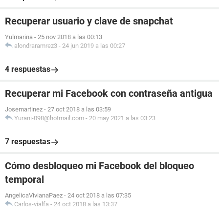
Recuperar usuario y clave de snapchat
Yulmarina
-
25 nov 2018 a las 00:13
alondraramrez3
-
24 jun 2019 a las 00:27
4 respuestas
Recuperar mi Facebook con contraseña antigua
Josemartinez
-
27 oct 2018 a las 03:59
Yurani-098@hotmail.com
-
20 may 2021 a las 03:23
7 respuestas
Cómo desbloqueo mi Facebook del bloqueo
temporal
AngelicaVivianaPaez
-
24 oct 2018 a las 07:35
Carlos-vialfa
-
24 oct 2018 a las 13:37