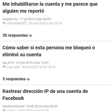
Me inhabilitaron la cuenta y me parece que
alguien me reportó
eugene-eu
-
17 jul 2013 a las 20:09
04164008547
-
29 ene 2018 a las 19:18
30 respuestas
Cómo saber si esta persona me bloqueó o
eliminó su cuenta
rey_619
-
13 nov 2015 a las 13:47
Luis ayol
-
30 ene 2017 a las 15:14
3 respuestas
Rastrear dirección IP de una cuenta de
Facebook
Karolinemissed
-
9 feb 2015 a las 05:20
manu
-
2 feb 2017 a las 07:19