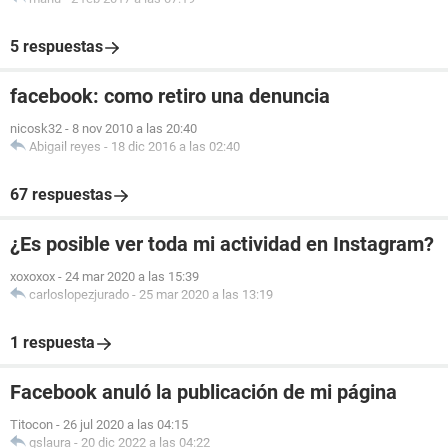
5 respuestas
facebook: como retiro una denuncia
nicosk32
-
8 nov 2010 a las 20:40
Abigail reyes
-
18 dic 2016 a las 02:40
67 respuestas
¿Es posible ver toda mi actividad en Instagram?
xoxoxox
-
24 mar 2020 a las 15:39
carloslopezjurado
-
25 mar 2020 a las 13:19
1 respuesta
Facebook anuló la publicación de mi página
Titocon
-
26 jul 2020 a las 04:15
gslaura
-
20 dic 2022 a las 04:22