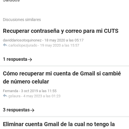
Discusiones similares
Recuperar contraseña y correo para mi CUTS
daviddariosotoquinonez
-
18 may 2020 a las 05:17
carloslopezjurado
-
19 may 2020 a las 15:57
1 respuesta
Cómo recuperar mi cuenta de Gmail si cambié
de número celular
Fernanda
-
3 oct 2019 a las 11:55
gslaura
-
4 may 2023 a las 01:23
3 respuestas
Eliminar cuenta Gmail de la cual no tengo la