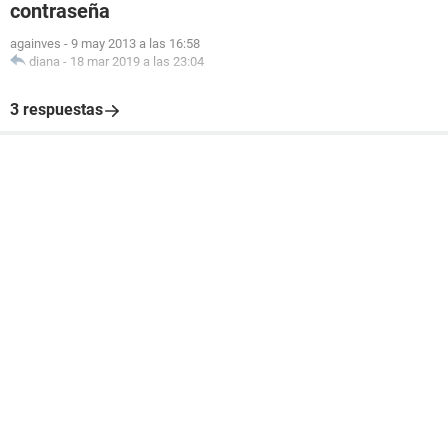
contraseña
againves
-
9 may 2013 a las 16:58
diana
-
18 mar 2019 a las 23:04
3 respuestas