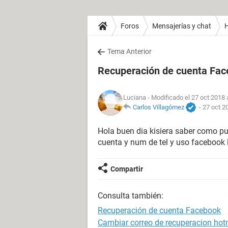
Foros
Mensajerías y chat
H
Tema Anterior
Recuperación de cuenta Fa
Luciana
- Modificado el 27 oct 2018 
Carlos Villagómez
-
27 oct 2
Hola buen dia kisiera saber como pu
cuenta y num de tel y uso facebook l
Compartir
Consulta también:
Recuperación de cuenta Facebook
Cambiar correo de recuperacion hot