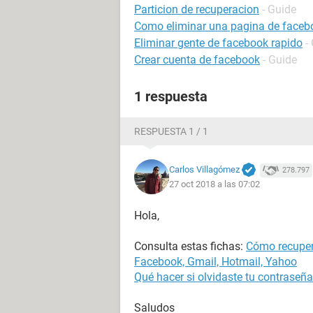
Particion de recuperacion
- Guide
Como eliminar una pagina de faceb
Eliminar gente de facebook rapido
-
Crear cuenta de facebook
- Guide
1 respuesta
RESPUESTA 1 / 1
Carlos Villagómez
278.797
27 oct 2018 a las 07:02
Hola,
Consulta estas fichas:
Cómo recuper
Facebook, Gmail, Hotmail, Yahoo
Qué hacer si olvidaste tu contraseñ
Saludos