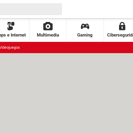
ps e Internet
Multimedia
Gaming
Cibersegurid
Videojuegos