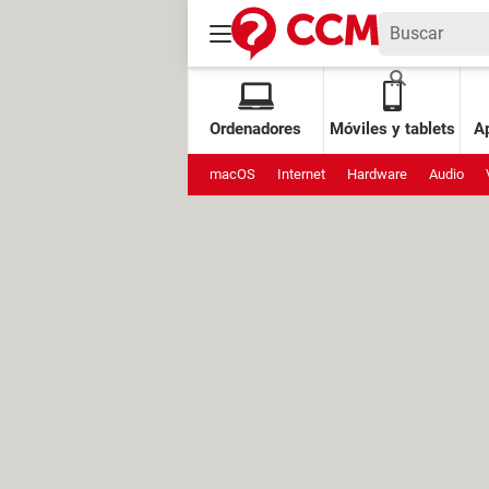
Ordenadores
Móviles y tablets
Ap
macOS
Internet
Hardware
Audio