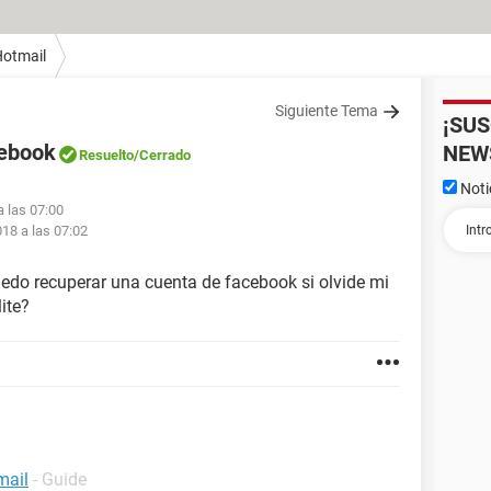
otmail
Siguiente Tema
¡SU
cebook
NEW
Resuelto
/Cerrado
Noti
a las 07:00
018 a las 07:02
edo recuperar una cuenta de facebook si olvide mi
ite?
mail
- Guide