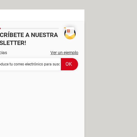
SCRÍBETE A NUESTRA
SLETTER!
cias
Ver un ejemplo