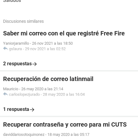
Saludos
Discusiones similares
Saber mi correo con el que registré Free Fire
Yaniorjaramillo
-
26 nov 2021 a las 18:50
gslaura
-
29 nov 2021 a las 02:52
2 respuestas
Recuperación de correo latinmail
Mauricio
-
26 may 2020 a las 21:14
carloslopezjurado
-
28 may 2020 a las 16:04
1 respuesta
Recuperar contraseña y correo para mi CUTS
daviddariosotoquinonez
-
18 may 2020 a las 05:17