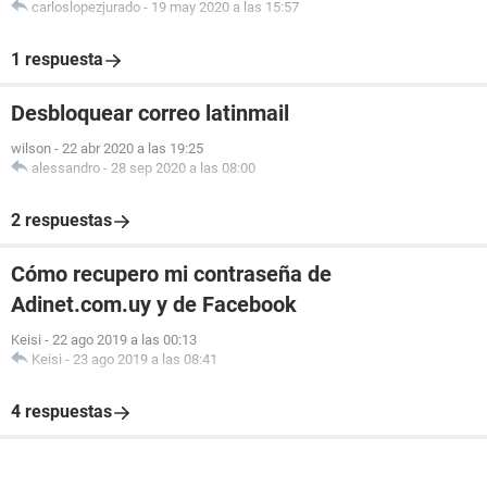
carloslopezjurado
-
19 may 2020 a las 15:57
1 respuesta
Desbloquear correo latinmail
wilson
-
22 abr 2020 a las 19:25
alessandro
-
28 sep 2020 a las 08:00
2 respuestas
Cómo recupero mi contraseña de
Adinet.com.uy y de Facebook
Keisi
-
22 ago 2019 a las 00:13
Keisi
-
23 ago 2019 a las 08:41
4 respuestas