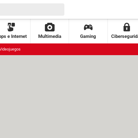
ps e Internet
Multimedia
Gaming
Cibersegurid
Videojuegos