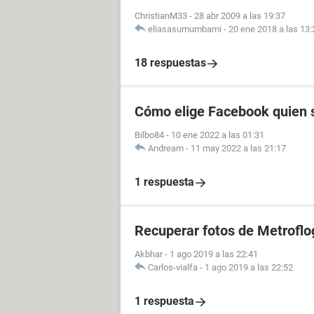
ChristianM33
-
28 abr 2009 a las 19:37
eliasasumumbami
-
20 ene 2018 a las 13:
18 respuestas
Cómo elige Facebook quien s
Bilbo84
-
10 ene 2022 a las 01:31
Andream
-
11 may 2022 a las 21:17
1 respuesta
Recuperar fotos de Metroflo
Akbhar
-
1 ago 2019 a las 22:41
Carlos-vialfa
-
1 ago 2019 a las 22:52
1 respuesta