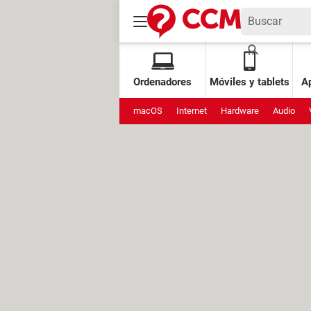
Ordenadores
Móviles y tablets
Ap
macOS
Internet
Hardware
Audio