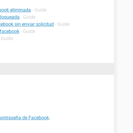
book eliminada
- Guide
bloqueada
- Guide
book sin enviar solicitud
- Guide
 facebook
- Guide
- Guide
 contraseña de Facebook
.