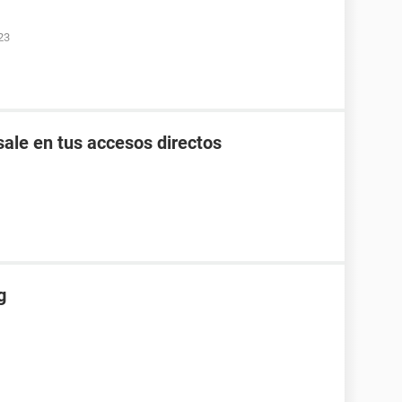
23
ale en tus accesos directos
g