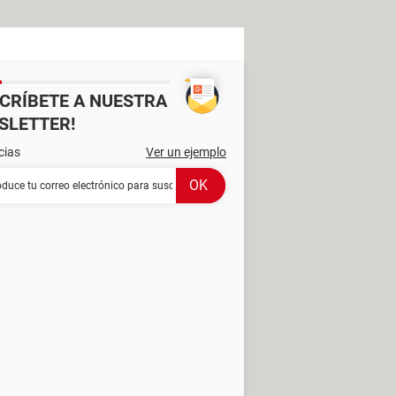
SCRÍBETE A NUESTRA
SLETTER!
cias
Ver un ejemplo