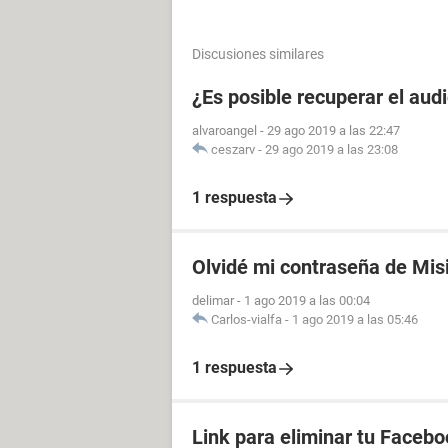
Discusiones similares
¿Es posible recuperar el aud
alvaroangel
-
29 ago 2019 a las 22:47
ceszarv
-
29 ago 2019 a las 23:08
1 respuesta
Olvidé mi contraseña de Mis
delimar
-
1 ago 2019 a las 00:04
Carlos-vialfa
-
1 ago 2019 a las 05:46
1 respuesta
Link para eliminar tu Facebo