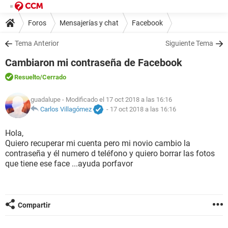
Foros
Mensajerías y chat
Facebook
Tema Anterior
Siguiente Tema
Cambiaron mi contraseña de Facebook
Resuelto
/Cerrado
guadalupe
- Modificado el 17 oct 2018 a las 16:16
Carlos Villagómez
-
17 oct 2018 a las 16:16
Hola,
Quiero recuperar mi cuenta pero mi novio cambio la
contraseña y él numero d teléfono y quiero borrar las fotos
que tiene ese face ...ayuda porfavor
Compartir