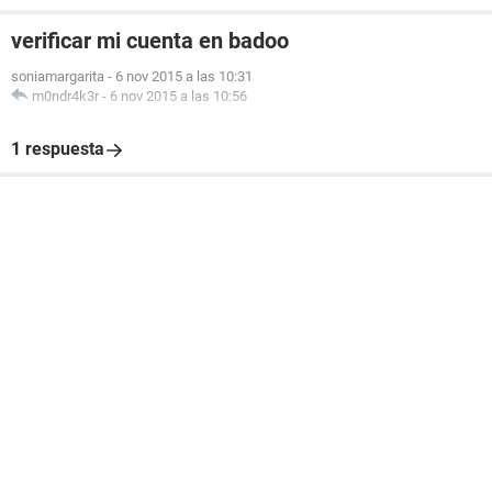
verificar mi cuenta en badoo
soniamargarita
-
6 nov 2015 a las 10:31
m0ndr4k3r
-
6 nov 2015 a las 10:56
1 respuesta