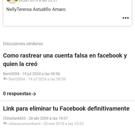
28 jun 2019 a las 23:31
NellyTerersa Astudillo Amaro
Discusiones similares
Como rastrear una cuenta falsa en facebook y
quien la creó
Bem2004
-
19 jul 2024 a las 00:56
Bem2004
-
19 jul 2024 a las 00:56
0 respuestas
Link para eliminar tu Facebook definitivamente
ChristianM33
-
28 abr 2009 a las 19:37
eliasasumumbami
-
20 ene 2018 a las 13:23