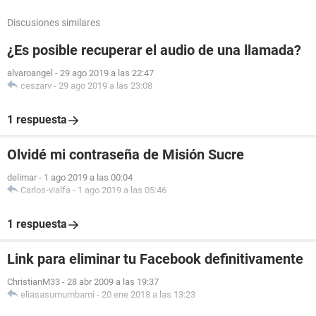
Discusiones similares
¿Es posible recuperar el audio de una llamada?
alvaroangel
-
29 ago 2019 a las 22:47
ceszarv
-
29 ago 2019 a las 23:08
1 respuesta
Olvidé mi contraseña de Misión Sucre
delimar
-
1 ago 2019 a las 00:04
Carlos-vialfa
-
1 ago 2019 a las 05:46
1 respuesta
Link para eliminar tu Facebook definitivamente
ChristianM33
-
28 abr 2009 a las 19:37
eliasasumumbami
-
20 ene 2018 a las 13:23