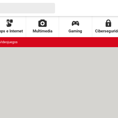
ps e Internet
Multimedia
Gaming
Cibersegurid
Videojuegos