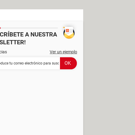
SCRÍBETE A NUESTRA
SLETTER!
cias
Ver un ejemplo