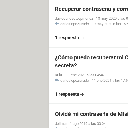
Recuperar contraseña y cor
daviddariosotoquinonez
-
18 may 2020 a las 
carloslopezjurado
-
19 may 2020 a las 15:
1 respuesta
¿Cómo puedo recuperar mi CU
secreta?
Kuku
-
11 ene 2021 a las 04:46
carloslopezjurado
-
11 ene 2021 a las 17:
1 respuesta
Olvidé mi contraseña de Mis
delimar
-
1 ago 2019 a las 00:04