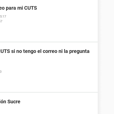
reo para mi CUTS
05:17
57
TS si no tengo el correo ni la pregunta
50
ión Sucre