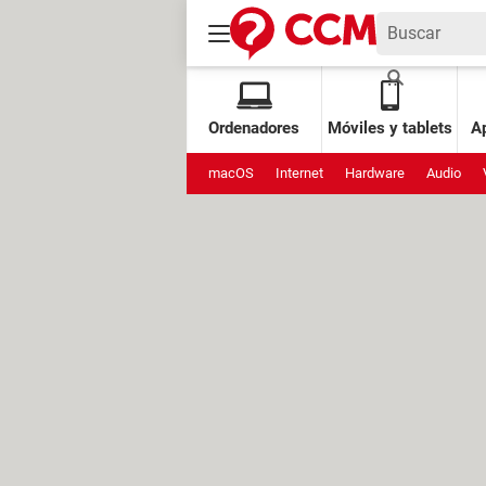
Ordenadores
Móviles y tablets
Ap
macOS
Internet
Hardware
Audio