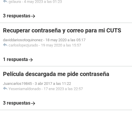
gslaura
-
4 may 2023 a las 01:23
3 respuestas
Recuperar contraseña y correo para mi CUTS
daviddariosotoquinonez
-
18 may 2020 a las 05:17
carloslopezjurado
-
19 may 2020 a las 15:57
1 respuesta
Película descargada me pide contraseña
Juancarlos19845
-
3 abr 2017 a las 11:22
Yeseniamaldonado
-
17 ene 2023 a las 22:57
3 respuestas