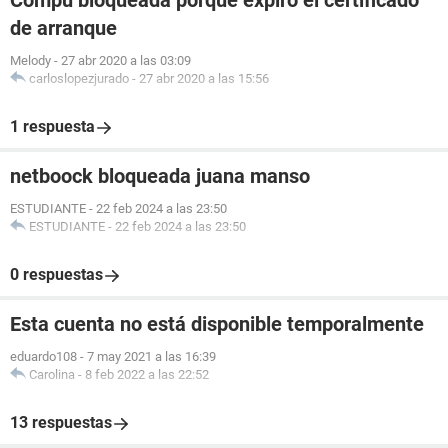
Compu bloqueada porque expiró el certificado
de arranque
Melody
-
27 abr 2020 a las 03:09
carloslopezjurado
-
27 abr 2020 a las 15:56
1 respuesta
netboock bloqueada juana manso
ESTUDIANTE
-
22 feb 2024 a las 23:50
ESTUDIANTE
-
22 feb 2024 a las 23:50
0 respuestas
Esta cuenta no está disponible temporalmente
eduardo108
-
7 may 2021 a las 16:39
Carolina
-
8 feb 2022 a las 22:52
13 respuestas