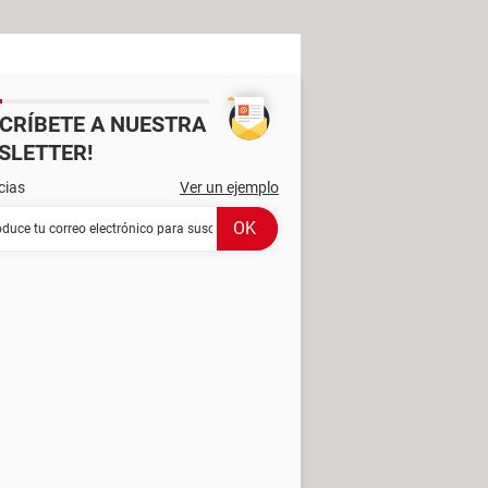
SCRÍBETE A NUESTRA
SLETTER!
cias
Ver un ejemplo