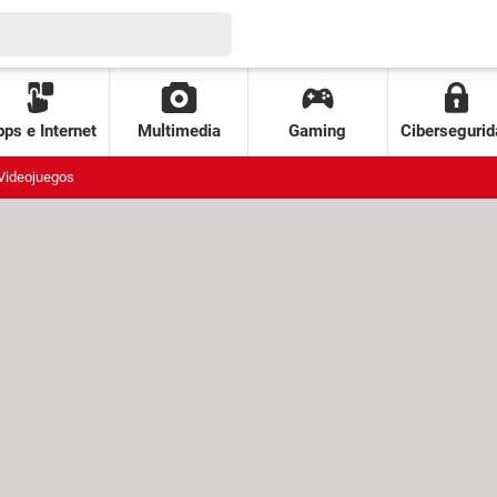
ps e Internet
Multimedia
Gaming
Cibersegurid
Videojuegos