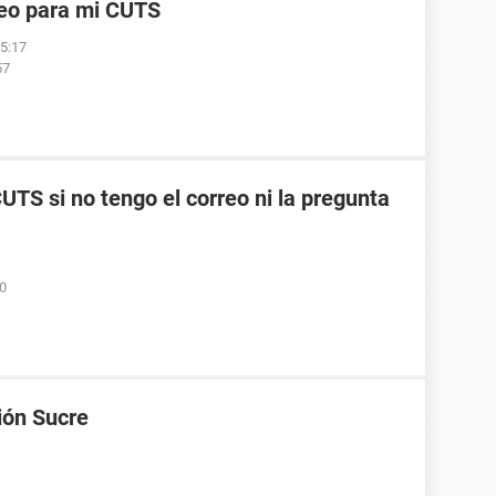
reo para mi CUTS
05:17
57
TS si no tengo el correo ni la pregunta
50
ión Sucre