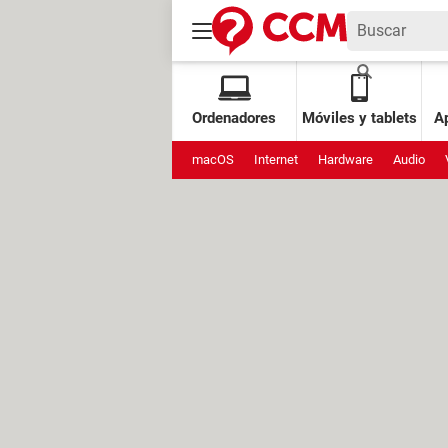
Ordenadores
Móviles y tablets
Ap
macOS
Internet
Hardware
Audio