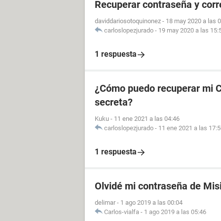
Recuperar contraseña y cor
daviddariosotoquinonez
-
18 may 2020 a las 
carloslopezjurado
-
19 may 2020 a las 15:
1 respuesta
¿Cómo puedo recuperar mi CU
secreta?
Kuku
-
11 ene 2021 a las 04:46
carloslopezjurado
-
11 ene 2021 a las 17:
1 respuesta
Olvidé mi contraseña de Mis
delimar
-
1 ago 2019 a las 00:04
Carlos-vialfa
-
1 ago 2019 a las 05:46