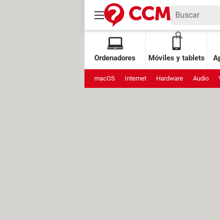
Ordenadores
Móviles y tablets
Ap
macOS
Internet
Hardware
Audio