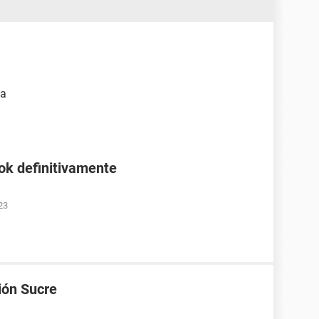
ña
ok definitivamente
23
ión Sucre