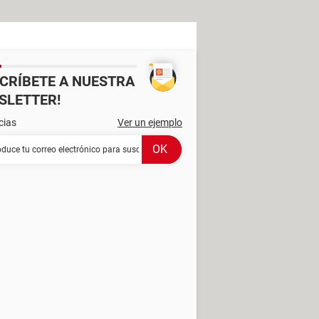
SCRÍBETE A NUESTRA
SLETTER!
cias
Ver un ejemplo