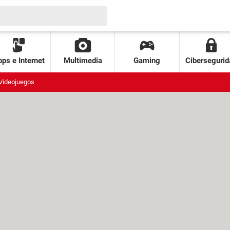
ps e Internet
Multimedia
Gaming
Cibersegurid
Videojuegos