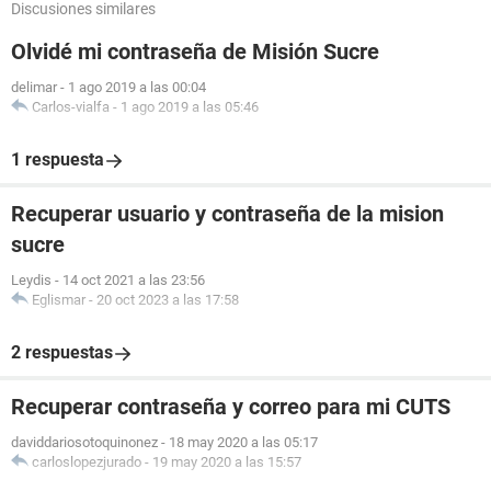
Discusiones similares
Olvidé mi contraseña de Misión Sucre
delimar
-
1 ago 2019 a las 00:04
Carlos-vialfa
-
1 ago 2019 a las 05:46
1 respuesta
Recuperar usuario y contraseña de la mision
sucre
Leydis
-
14 oct 2021 a las 23:56
Eglismar
-
20 oct 2023 a las 17:58
2 respuestas
Recuperar contraseña y correo para mi CUTS
daviddariosotoquinonez
-
18 may 2020 a las 05:17
carloslopezjurado
-
19 may 2020 a las 15:57